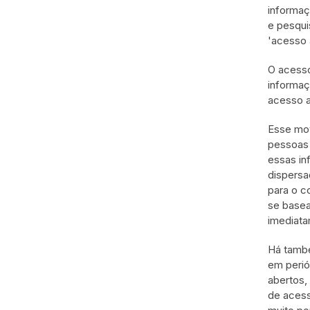
informaç
e pesqui
'acesso 
O acesso
informaç
acesso a
Esse mov
pessoas 
essas in
dispersa
para o c
se basea
imediata
Há també
em perió
abertos,
de acess