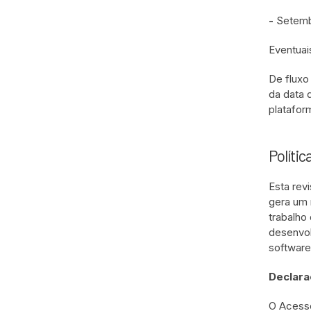
-
Setemb
Eventuai
De fluxo
da data 
platafor
Polític
Esta rev
gera um 
trabalho
desenvol
software
Declara
O Acesso