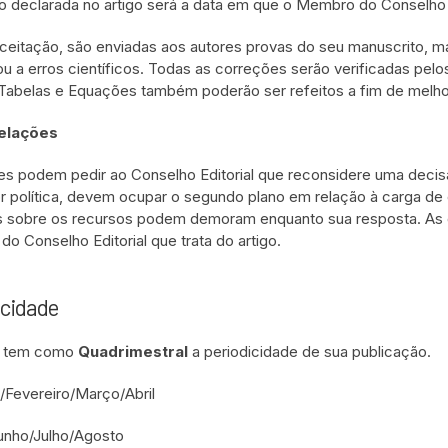
o declarada no artigo será a data em que o Membro do Conselho E
ceitação, são enviadas aos autores provas do seu manuscrito, mas 
ou a erros científicos. Todas as correções serão verificadas pe
 Tabelas e Equações também poderão ser refeitos a fim de melhor
elações
es podem pedir ao Conselho Editorial que reconsidere uma decis
or política, devem ocupar o segundo plano em relação à carga de e
 sobre os recursos podem demoram enquanto sua resposta. As d
o Conselho Editorial que trata do artigo.
icidade
ta tem como
Quadrimestral
a periodicidade de sua publicação.
/Fevereiro/Março/Abril
unho/Julho/Agosto