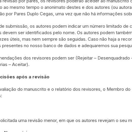
a revisão por pares, os revisores poderão aceder ao manuscrito d
 ao mesmo tempo o anonimato destes e dos autores (ou autora
ão por Pares Duplo Cegas, uma vez que não há informações sobr
de submissão, os autores podem indicar um número limitado de ci
s devem ser identificados pelo nome. Os autores podem também s
ezes úteis, mas nem sempre são seguidas. Caso não haja a recom
s presentes no nosso banco de dados e adequaremos sua pesqui
endações dos revisores podem ser (Rejeitar – Desenquadrado –
ias – Aceitar).
cisões após a revisão
valiação do manuscrito e o relatório dos revisores, o Membro do
:
olicitada uma revisão menor, em que os autores revejam o seu 