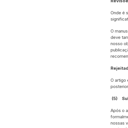
Revisõe
Onde é s
significa
O manusc
deve tam
nosso ob
publicaç
recomen
Rejeita
O artigo
posterior
(5)
Su
Após o a
formalme
nossas v