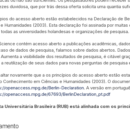
ucas ou não são suficientes. Os pesquisadores podem receber s
ezes duvidosa, que por trás dessa oferta solicita uma quantia sufi
ípios do acesso aberto estão estabelecidos na Declaração de 
 e Humanidades (2003). Esta declaração foi assinada por muitas 
o todas as universidades holandesas e organizações de pesquisa.
cience contém acesso aberto a publicações acadêmicas, dados 
caso de dados de pesquisa, falamos sobre dados abertos. Dados
 Aumenta a visibilidade dos resultados de pesquisa, é citável graç
a a reutilização de seus dados para novas perguntas de pesquisa e
saltar novamente que a os princípios do acesso aberto estão es
o Conhecimento em Ciências e Humanidades (2003). O document
s://openaccess.mpg.de/Berlin-Declaration
. A versão em portuguê
s://openaccess.mpg.de/67693/BerlinDeclaration_pt.pdf
ta Universitária Brasileira (RUB) está alinhada com os pri
vamento