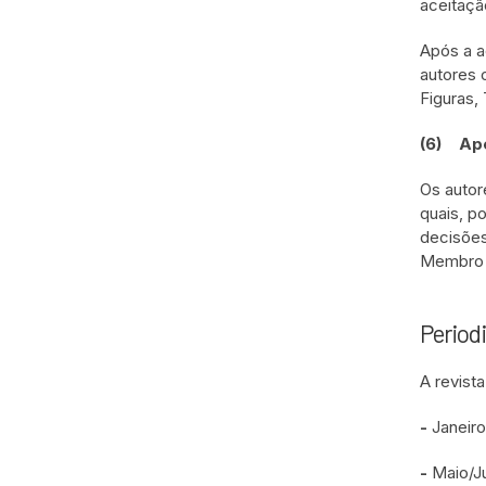
aceitaçã
Após a a
autores 
Figuras,
(6)
Ap
Os autor
quais, p
decisões
Membro d
Period
A revis
-
Janeiro
-
Maio/J