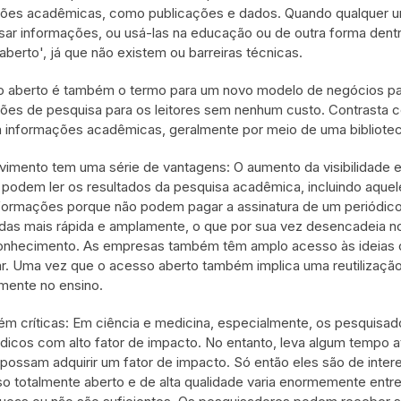
ões acadêmicas, como publicações e dados. Quando qualquer um pod
sar informações, ou usá-las na educação ou de outra forma dent
aberto', já que não existem ou barreiras técnicas.
 aberto é também o termo para um novo modelo de negócios par
ões de pesquisa para os leitores sem nenhum custo. Contrasta co
 informações acadêmicas, geralmente por meio de uma bibliotec
imento tem uma série de vantagens: O aumento da visibilidade 
podem ler os resultados da pesquisa acadêmica, incluindo aquel
formações porque não podem pagar a assinatura de um periódico
das mais rápida e amplamente, o que por sua vez desencadeia 
onhecimento. As empresas também têm amplo acesso às ideias ci
r. Uma vez que o acesso aberto também implica uma reutilizaçã
mente no ensino.
m críticas: Em ciência e medicina, especialmente, os pesquisado
dicos com alto fator de impacto. No entanto, leva algum tempo at
 possam adquirir um fator de impacto. Só então eles são de inte
o totalmente aberto e de alta qualidade varia enormemente entre 