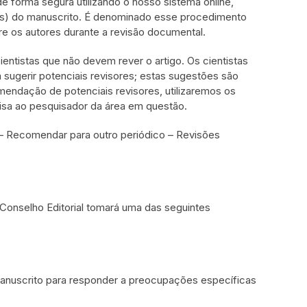
e forma segura utilizando o nosso sistema online,
s) do manuscrito. É denominado esse procedimento
e os autores durante a revisão documental.
entistas que não devem rever o artigo. Os cientistas
ugerir potenciais revisores; estas sugestões são
endação de potenciais revisores, utilizaremos os
sa ao pesquisador da área em questão.
 Recomendar para outro periódico – Revisões
 Conselho Editorial tomará uma das seguintes
manuscrito para responder a preocupações específicas