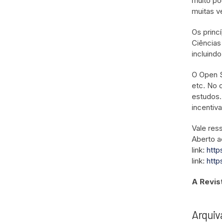
muito po
muitas v
Os princ
Ciências
incluind
O Open S
etc. No 
estudos.
incentiv
Vale res
Aberto a
link:
http
link:
http
A Revis
Arqui