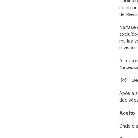
Durante 
mantendo
de Revis
Na fase 
excluído
muitas v
revisore
As recom
Necessár
(4)
De
Após a a
decisões
Aceito
Onde é s