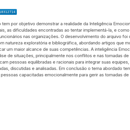
 tem por objetivo demonstrar a realidade da Inteligência Emocion
ais, as dificuldades encontradas ao tentar implementá-la, e como
cionários nas organizações. O desenvolvimento do arquivo foi c
com natureza exploratória e bibliográfica, abordando artigos que 
car um maior alcance de suas competências. A inteligência Emoc
lise de situações, principalmente nos conflitos e nas tomadas de
am pessoas equilibradas e racionais para integrar suas equipe
das, discutidas e analisadas. Em conclusão o tema abordado tem
 pessoas capacitadas emocionalmente para gerir as tomadas de 