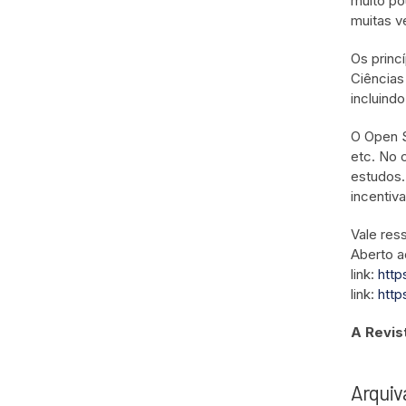
muito po
muitas v
Os princ
Ciências
incluind
O Open S
etc. No 
estudos.
incentiv
Vale res
Aberto a
link:
http
link:
http
A Revis
Arqui