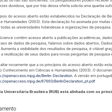
ucas ou não são suficientes. Os pesquisadores podem receber s
ezes duvidosa, que por trás dessa oferta solicita uma quantia sufi
ípios do acesso aberto estão estabelecidos na Declaração de 
 e Humanidades (2003). Esta declaração foi assinada por muitas 
o todas as universidades holandesas e organizações de pesquisa.
cience contém acesso aberto a publicações acadêmicas, dados 
caso de dados de pesquisa, falamos sobre dados abertos. Dados
 Aumenta a visibilidade dos resultados de pesquisa, é citável graç
a a reutilização de seus dados para novas perguntas de pesquisa e
saltar novamente que a os princípios do acesso aberto estão es
o Conhecimento em Ciências e Humanidades (2003). O document
s://openaccess.mpg.de/Berlin-Declaration
. A versão em portuguê
s://openaccess.mpg.de/67693/BerlinDeclaration_pt.pdf
ta Universitária Brasileira (RUB) está alinhada com os pri
vamento