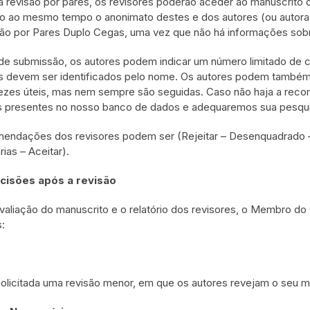
a revisão por pares, os revisores poderão aceder ao manuscrito d
 ao mesmo tempo o anonimato destes e dos autores (ou autora
ão por Pares Duplo Cegas, uma vez que não há informações sobr
de submissão, os autores podem indicar um número limitado de ci
s devem ser identificados pelo nome. Os autores podem também s
ezes úteis, mas nem sempre são seguidas. Caso não haja a recom
s presentes no nosso banco de dados e adequaremos sua pesqui
endações dos revisores podem ser (Rejeitar – Desenquadrado –
ias – Aceitar).
cisões após a revisão
valiação do manuscrito e o relatório dos revisores, o Membro do
:
olicitada uma revisão menor, em que os autores revejam o seu 