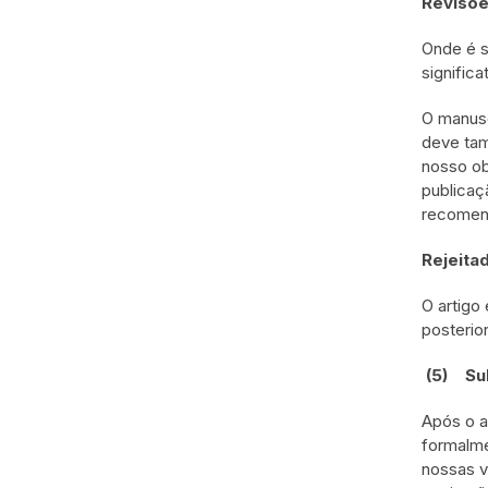
Revisõe
Onde é s
significa
O manusc
deve tam
nosso ob
publicaç
recomen
Rejeita
O artigo
posterior
(5)
Su
Após o a
formalme
nossas v