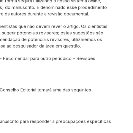
e forma segura utilizando o nosso sistema online,
s) do manuscrito. É denominado esse procedimento
e os autores durante a revisão documental.
entistas que não devem rever o artigo. Os cientistas
ugerir potenciais revisores; estas sugestões são
endação de potenciais revisores, utilizaremos os
sa ao pesquisador da área em questão.
 Recomendar para outro periódico – Revisões
 Conselho Editorial tomará uma das seguintes
manuscrito para responder a preocupações específicas