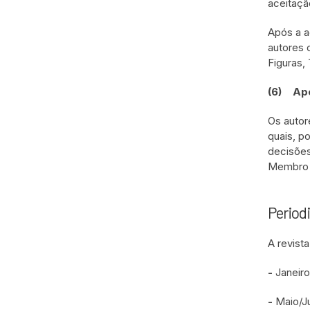
aceitaçã
Após a a
autores 
Figuras,
(6)
Ap
Os autor
quais, p
decisões
Membro d
Period
A revis
-
Janeiro
-
Maio/J