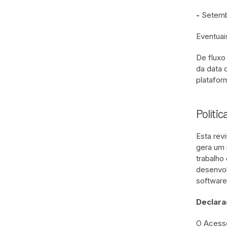
-
Setemb
Eventuai
De fluxo
da data 
platafor
Polític
Esta rev
gera um 
trabalho
desenvol
software
Declara
O Acesso