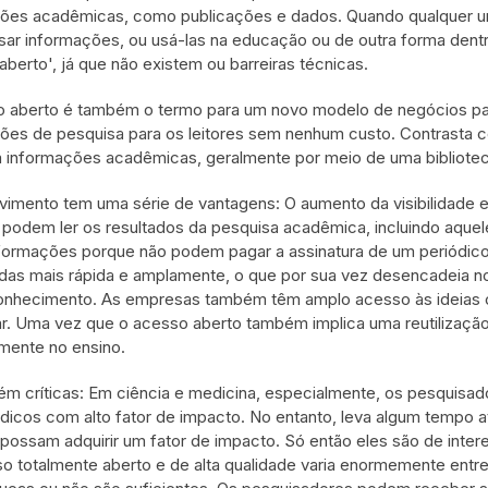
ões acadêmicas, como publicações e dados. Quando qualquer um pod
sar informações, ou usá-las na educação ou de outra forma dent
aberto', já que não existem ou barreiras técnicas.
 aberto é também o termo para um novo modelo de negócios par
ões de pesquisa para os leitores sem nenhum custo. Contrasta co
 informações acadêmicas, geralmente por meio de uma bibliotec
imento tem uma série de vantagens: O aumento da visibilidade 
podem ler os resultados da pesquisa acadêmica, incluindo aquel
formações porque não podem pagar a assinatura de um periódico
das mais rápida e amplamente, o que por sua vez desencadeia 
onhecimento. As empresas também têm amplo acesso às ideias ci
r. Uma vez que o acesso aberto também implica uma reutilizaçã
mente no ensino.
m críticas: Em ciência e medicina, especialmente, os pesquisado
dicos com alto fator de impacto. No entanto, leva algum tempo at
 possam adquirir um fator de impacto. Só então eles são de inte
o totalmente aberto e de alta qualidade varia enormemente entre 