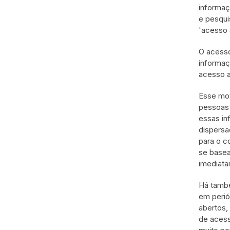
informaç
e pesqui
'acesso 
O acesso
informaç
acesso a
Esse mov
pessoas 
essas in
dispersa
para o c
se basea
imediata
Há també
em perió
abertos,
de acess