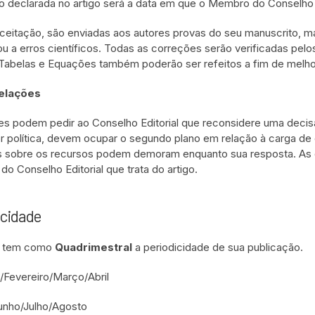
o declarada no artigo será a data em que o Membro do Conselho E
ceitação, são enviadas aos autores provas do seu manuscrito, mas 
ou a erros científicos. Todas as correções serão verificadas pe
 Tabelas e Equações também poderão ser refeitos a fim de melhor
elações
es podem pedir ao Conselho Editorial que reconsidere uma decis
or política, devem ocupar o segundo plano em relação à carga de e
 sobre os recursos podem demoram enquanto sua resposta. As d
o Conselho Editorial que trata do artigo.
icidade
ta tem como
Quadrimestral
a periodicidade de sua publicação.
/Fevereiro/Março/Abril
unho/Julho/Agosto