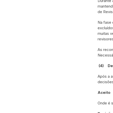
Durante 
mantendo
de Revis
Na fase 
excluído
muitas v
revisore
As recom
Necessár
(4)
De
Após a a
decisões
Aceito
Onde é s